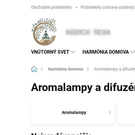
Prejsť
Obchodné podmienky
Podmienky ochrany osobnýc
na
obsah
VNÚTORNÝ SVET
HARMÓNIA DOMOVA
Domov
Harmónia domova
Aromalampy a difuzé
Aromalampy a difuzé
Aromalampy