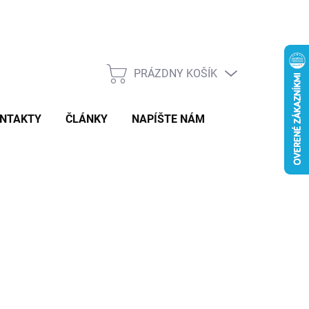
PRÁZDNY KOŠÍK
NÁKUPNÝ
KOŠÍK
NTAKTY
ČLÁNKY
NAPÍŠTE NÁM