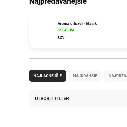
Najpredávanejšie
Aroma difuzér - klasik
SKLADOM
€25
R
a
NAJLACNEJŠIE
NAJDRAHŠIE
NAJPRED
d
e
n
i
OTVORIŤ FILTER
e
p
V
r
ý
o
342