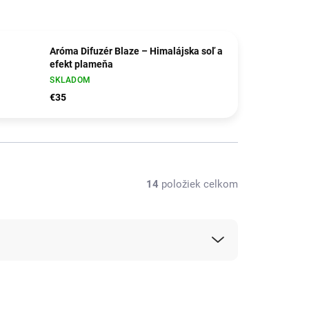
Aróma Difuzér Blaze – Himalájska soľ a
efekt plameňa
SKLADOM
€35
14
položiek celkom