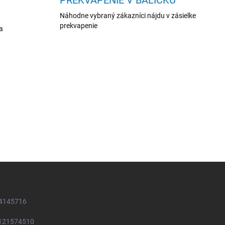
i
e
Náhodne vybraný zákazníci nájdu v zásielke
p
prekvapenie
a
r
v
k
y
v
ý
p
i
s
u
54145716
2121574510