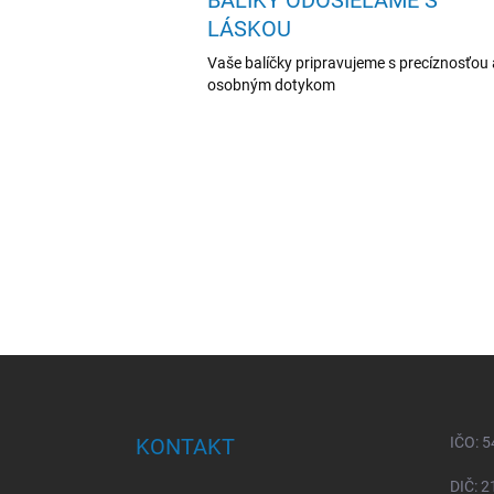
LÁSKOU
Vaše balíčky pripravujeme s precíznosťou 
osobným dotykom
Z
á
p
ä
KONTAKT
IČO: 
t
i
DIČ: 