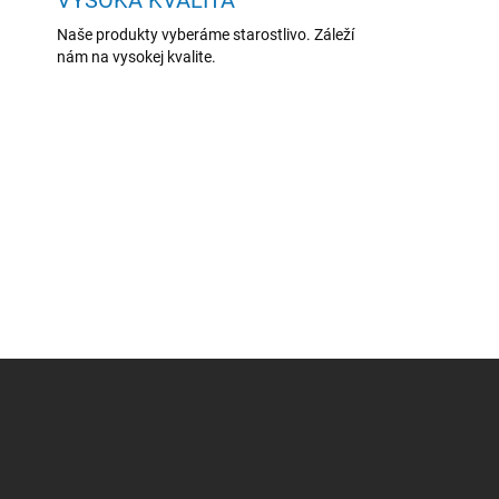
o
Naše produkty vyberáme starostlivo. Záleží
v
nám na vysokej kvalite.
a
n
i
e