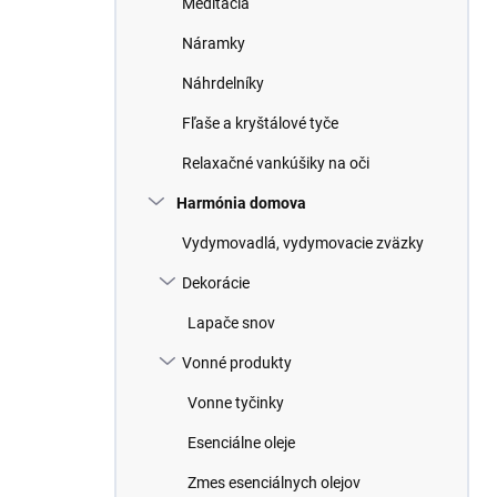
Meditácia
e
l
Náramky
Náhrdelníky
Fľaše a kryštálové tyče
Relaxačné vankúšiky na oči
Harmónia domova
Vydymovadlá, vydymovacie zväzky
Dekorácie
Lapače snov
Vonné produkty
Vonne tyčinky
Esenciálne oleje
Zmes esenciálnych olejov