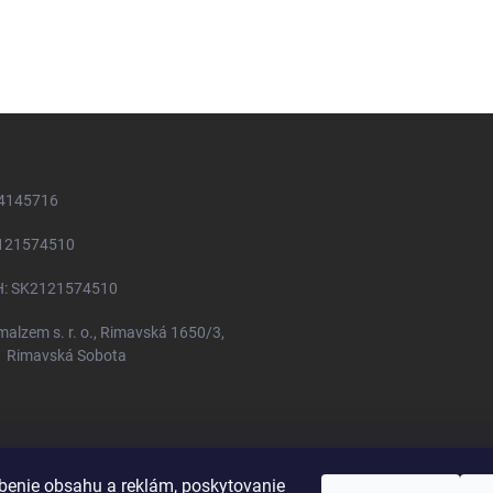
54145716
2121574510
H: SK2121574510
 malzem s. r. o., Rimavská 1650/3,
1 Rimavská Sobota
benie obsahu a reklám, poskytovanie