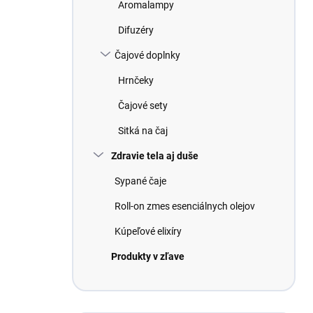
Aromalampy
Difuzéry
Čajové doplnky
Hrnčeky
Čajové sety
Sitká na čaj
Zdravie tela aj duše
Sypané čaje
Roll-on zmes esenciálnych olejov
Kúpeľové elixíry
Produkty v zľave