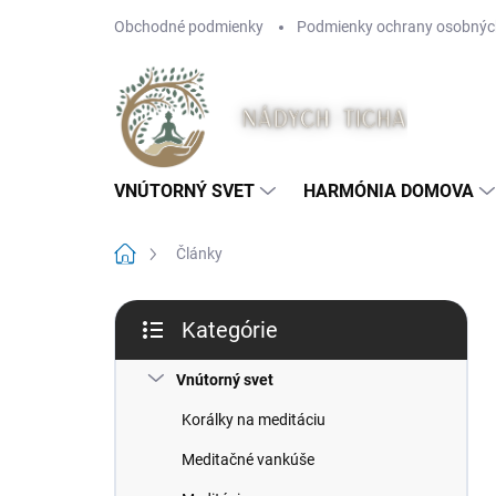
Prejsť
Obchodné podmienky
Podmienky ochrany osobnýc
na
obsah
VNÚTORNÝ SVET
HARMÓNIA DOMOVA
Domov
Články
B
Kategórie
o
Preskočiť
č
kategórie
n
Vnútorný svet
ý
Korálky na meditáciu
p
a
Meditačné vankúše
n