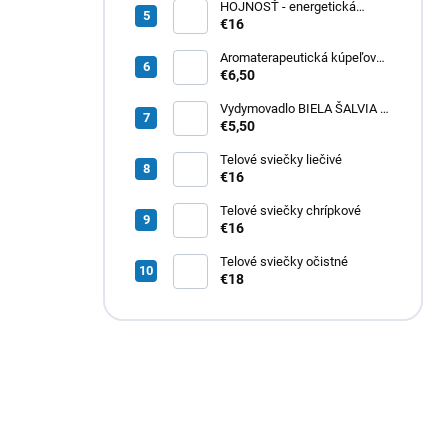
HOJNOSŤ - energetická
sviečka na aktiváciu a
€16
pritiahnutie hojnosti do svojho
života
Aromaterapeutická kúpeľová
soľ - PRECHLADNUTIE a
€6,50
CHRÍPKA
Vydymovadlo BIELA ŠALVIA a
EUKALYPTUS
€5,50
Telové sviečky liečivé
€16
Telové sviečky chrípkové
€16
Telové sviečky očistné
€18