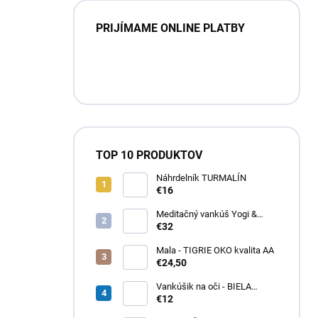
PRIJÍMAME ONLINE PLATBY
TOP 10 PRODUKTOV
Náhrdelník TURMALÍN
€16
Meditačný vankúš Yogi &
Yogini – Multicolor
€32
Mala - TIGRIE OKO kvalita AA
€24,50
Vankúšik na oči - BIELA
ŠALVIA
€12