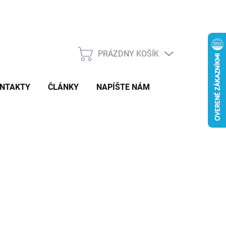
PRÁZDNY KOŠÍK
NÁKUPNÝ
KOŠÍK
NTAKTY
ČLÁNKY
NAPÍŠTE NÁM