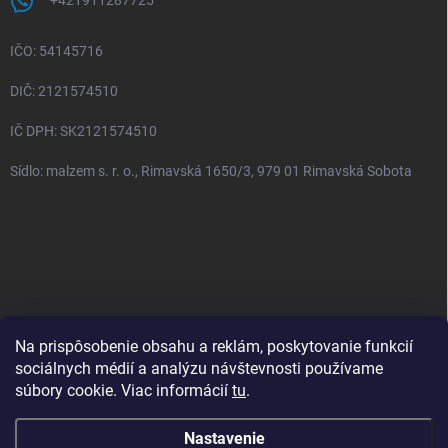
+421911287725
IČO: 54145716
DIČ: 2121574510
IČ DPH: SK2121574510
Sídlo: malzem s. r. o., Rimavská 1650/3, 979 01 Rimavská Sobota
Na prispôsobenie obsahu a reklám, poskytovanie funkcií
sociálnych médií a analýzu návštevnosti používame
Zásady ochrany osobných údajov
Obchodné podmienky
súbory cookie. Viac informácií
tu
.
Kontakt
Reklamačný poriadok
Napíšte nám
Doprava
Nastavenie