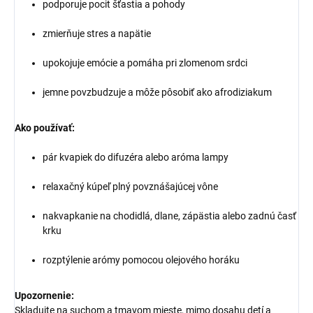
podporuje pocit šťastia a pohody
zmierňuje stres a napätie
upokojuje emócie a pomáha pri zlomenom srdci
jemne povzbudzuje a môže pôsobiť ako afrodiziakum
Ako používať:
pár kvapiek do difuzéra alebo aróma lampy
relaxačný kúpeľ plný povznášajúcej vône
nakvapkanie na chodidlá, dlane, zápästia alebo zadnú časť
krku
rozptýlenie arómy pomocou olejového horáku
Upozornenie:
Skladujte na suchom a tmavom mieste, mimo dosahu detí a