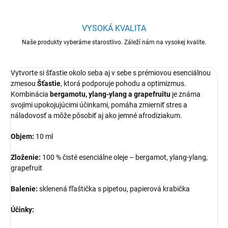
VYSOKÁ KVALITA
Naše produkty vyberáme starostlivo. Záleží nám na vysokej kvalite.
Vytvorte si šťastie okolo seba aj v sebe s prémiovou esenciálnou
zmesou
Šťastie
, ktorá podporuje pohodu a optimizmus.
Kombinácia
bergamotu, ylang-ylang a grapefruitu
je známa
svojimi upokojujúcimi účinkami, pomáha zmierniť stres a
náladovosť a môže pôsobiť aj ako jemné afrodiziakum.
Objem:
10 ml
Zloženie:
100 % čisté esenciálne oleje – bergamot, ylang-ylang,
grapefruit
Balenie:
sklenená fľaštička s pipetou, papierová krabička
Účinky: