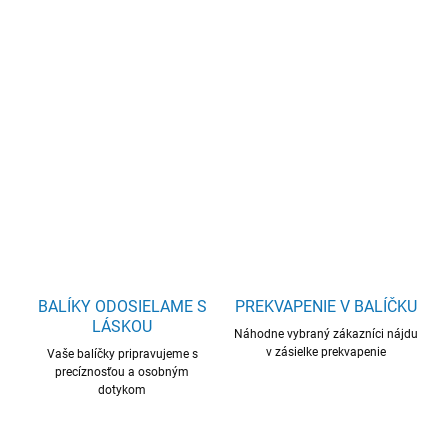
cena:
Vytvorte si okolo seba a v sebe pocit pohody s esenciálnou
zmesou
Šťastie
. 🌸 Kombinácia
bergamotu, ylang-ylang a
grapefruitu
upokojuje myseľ, prináša radosť a jemne povzbudzuje
zmysly. 10 ml balenie plné pozitívnej energie.
DETAILNÉ INFORMÁCIE
OPÝTAŤ SA
BALÍKY ODOSIELAME S
PREKVAPENIE V BALÍČKU
LÁSKOU
Náhodne vybraný zákazníci nájdu
v zásielke prekvapenie
Vaše balíčky pripravujeme s
precíznosťou a osobným
dotykom