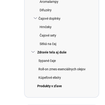
Aromalampy
Difuzéry
Čajové doplnky
Hrnčeky
Čajové sety
Sitká na čaj
Zdravie tela aj duše
Sypané čaje
Roll-on zmes esenciálnych olejov
Kúpeľové elixíry
Produkty v zľave