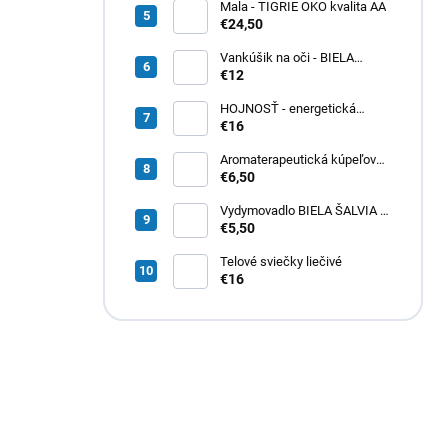
Mala - TIGRIE OKO kvalita AA
€24,50
Vankúšik na oči - BIELA
ŠALVIA
€12
HOJNOSŤ - energetická
sviečka na aktiváciu a
€16
pritiahnutie hojnosti do svojho
života
Aromaterapeutická kúpeľová
soľ - PRECHLADNUTIE a
€6,50
CHRÍPKA
Vydymovadlo BIELA ŠALVIA a
EUKALYPTUS
€5,50
Telové sviečky liečivé
€16