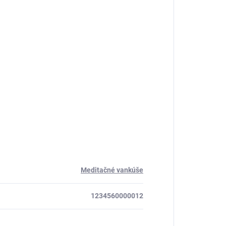
Meditačné vankúše
1234560000012