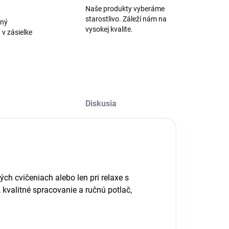
Naše produkty vyberáme
starostlivo. Záleží nám na
aný
vysokej kvalite.
 v zásielke
Diskusia
ch cvičeniach alebo len pri relaxe s
 kvalitné spracovanie a ručnú potlač,