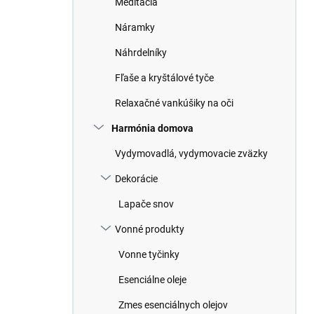
Meditácia
e
l
Náramky
Náhrdelníky
Fľaše a kryštálové tyče
Relaxačné vankúšiky na oči
Harmónia domova
Vydymovadlá, vydymovacie zväzky
Dekorácie
Lapače snov
Vonné produkty
Vonne tyčinky
Esenciálne oleje
Zmes esenciálnych olejov