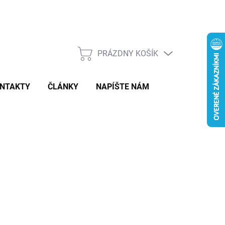
PRÁZDNY KOŠÍK
NÁKUPNÝ
KOŠÍK
NTAKTY
ČLÁNKY
NAPÍŠTE NÁM
43
otková
LADOM
:
−
+
Pridať do košíka