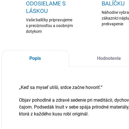
ODOSIELAME S
BALÍČKU
LÁSKOU
Náhodne vybr
zákazníci nájdu
Vaše balíčky pripravujeme
prekvapenie
s precíznosťou a osobným
dotykom
Popis
Hodnotenie
„Keď sa myseľ utíši, srdce začne hovoriť.“
Objav pohodlné a zdravé sedenie pri meditácii, dychový
čajom. Podsedák Inuit v sebe spája prírodné materiály,
ktorá z každého kusu robí originál.