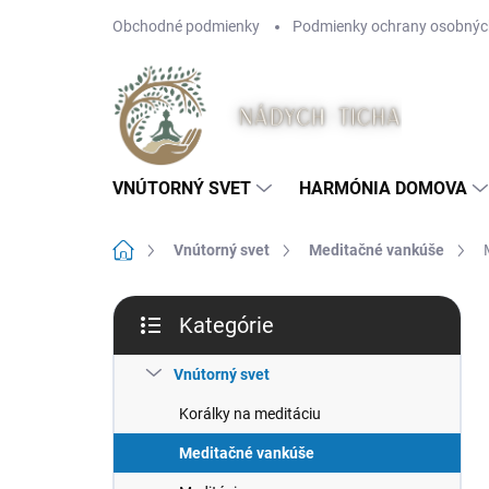
Prejsť
Obchodné podmienky
Podmienky ochrany osobnýc
na
obsah
VNÚTORNÝ SVET
HARMÓNIA DOMOVA
Domov
Vnútorný svet
Meditačné vankúše
B
Kategórie
o
Preskočiť
č
kategórie
n
Vnútorný svet
ý
Korálky na meditáciu
p
a
Meditačné vankúše
n