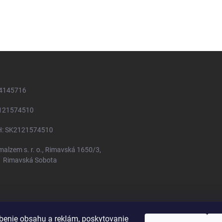
54145716
2121574510
H: SK2121574510
 malzem s. r. o., Rimavská 1650/3,
1 Rimavská Sobota
benie obsahu a reklám, poskytovanie