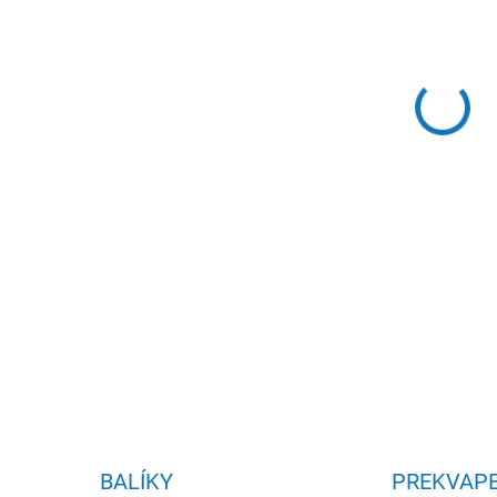
Medi
Každ
poho
kus o
„Keď
DETA
BALÍKY
PREKVAPE