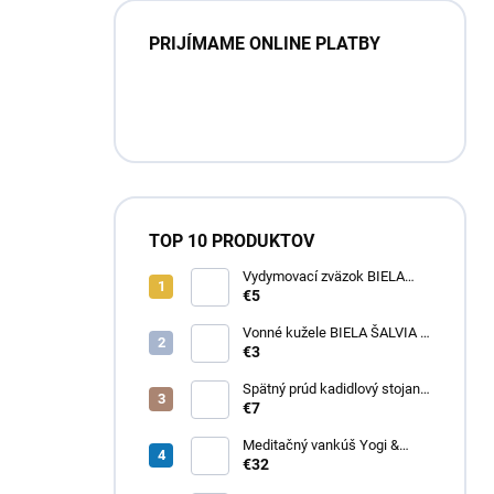
PRIJÍMAME ONLINE PLATBY
TOP 10 PRODUKTOV
Vydymovací zväzok BIELA
ŠALVIA
€5
Vonné kužele BIELA ŠALVIA -
tečúci dym
€3
Spätný prúd kadidlový stojan
LOTOSOVÝ RYBNÍK
€7
Meditačný vankúš Yogi &
Yogini – Multicolor
€32