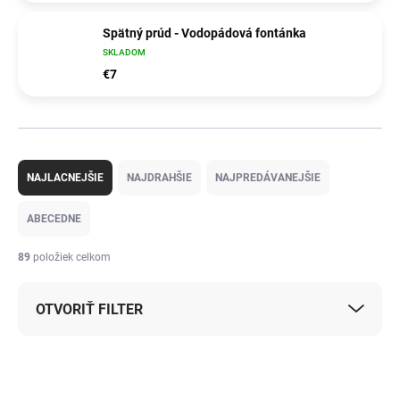
Spätný prúd - Vodopádová fontánka
SKLADOM
€7
R
a
NAJLACNEJŠIE
NAJDRAHŠIE
NAJPREDÁVANEJŠIE
d
e
ABECEDNE
n
i
89
položiek celkom
e
p
OTVORIŤ FILTER
r
o
d
V
u
ý
k