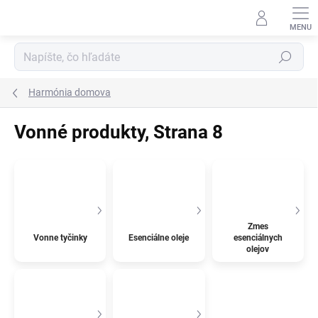
Prejsť
na
obsah
Hľadať
Harmónia domova
Vonné produkty
, Strana 8
Zmes
Vonne tyčinky
Esenciálne oleje
esenciálnych
olejov