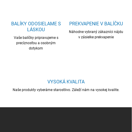
k
a
o
c
v
i
a
e
BALÍKY ODOSIELAME S
PREKVAPENIE V BALÍČKU
n
p
LÁSKOU
r
i
Náhodne vybraný zákazníci nájdu
v
v zásielke prekvapenie
Vaše balíčky pripravujeme s
e
k
precíznosťou a osobným
y
dotykom
v
ý
p
i
s
VYSOKÁ KVALITA
u
Naše produkty vyberáme starostlivo. Záleží nám na vysokej kvalite.
Z
á
p
ä