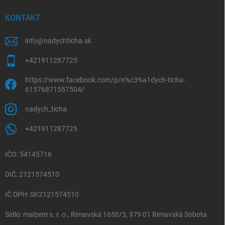
t
i
KONTAKT
e
info
@
nadychticha.sk
+421911287725
https://www.facebook.com/p/n%c3%a1dych-ticha-
61576871557504/
nadych_ticha
+421911287725
IČO: 54145716
DIČ: 2121574510
IČ DPH: SK2121574510
Sídlo: malzem s. r. o., Rimavská 1650/3, 979 01 Rimavská Sobota