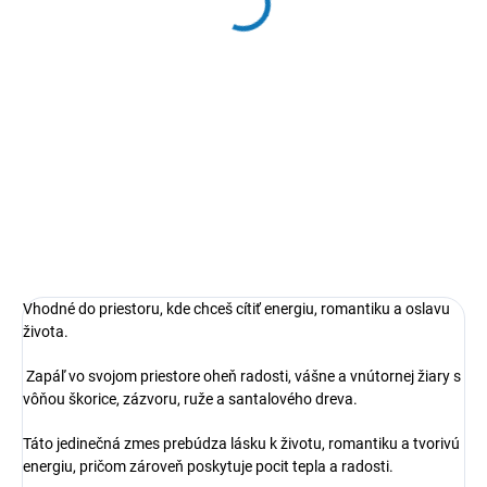
EXOTIC
EXOTIC STROM ŽIVOTA
€7
€7
Do košíka
Do košíka
„Zapáľte plameň, zavrite oči a
„Zapáľte sviečku, zavrite oči a
nechajte vôňu preniesť vás do
nechajte vôňu rozprávať príbeh…“
sveta pokoja.“
Vhodné do priestoru, kde chceš cítiť energiu, romantiku a oslavu
života.
Zapáľ vo svojom priestore oheň radosti, vášne a vnútornej žiary s
vôňou škorice, zázvoru, ruže a santalového dreva.
Táto jedinečná zmes prebúdza lásku k životu, romantiku a tvorivú
energiu, pričom zároveň poskytuje pocit tepla a radosti.