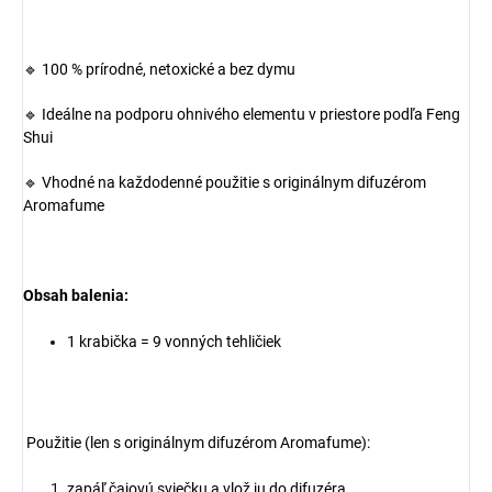
🔹 100 % prírodné, netoxické a bez dymu
🔹 Ideálne na podporu ohnivého elementu v priestore podľa Feng
Shui
🔹 Vhodné na každodenné použitie s originálnym difuzérom
Aromafume
Obsah balenia:
1 krabička = 9 vonných tehličiek
Použitie (len s originálnym difuzérom Aromafume):
zapáľ čajovú sviečku a vlož ju do difuzéra