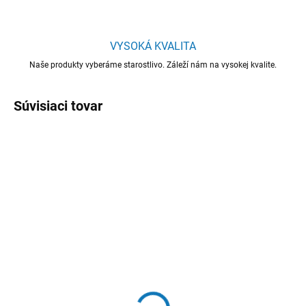
VYSOKÁ KVALITA
Naše produkty vyberáme starostlivo. Záleží nám na vysokej kvalite.
Súvisiaci tovar
SKLADOM
SKLADOM
Difuzér na vonné tehličky
Difuzér na vonné tehličky