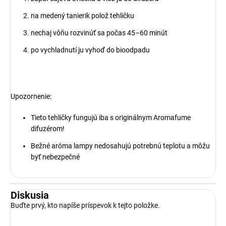
na medený tanierik polož tehličku
nechaj vôňu rozvinúť sa počas 45–60 minút
po vychladnutí ju vyhoď do bioodpadu
Upozornenie:
Tieto tehličky fungujú iba s originálnym Aromafume
difuzérom!
Bežné aróma lampy nedosahujú potrebnú teplotu a môžu
byť nebezpečné
Diskusia
Buďte prvý, kto napíše príspevok k tejto položke.