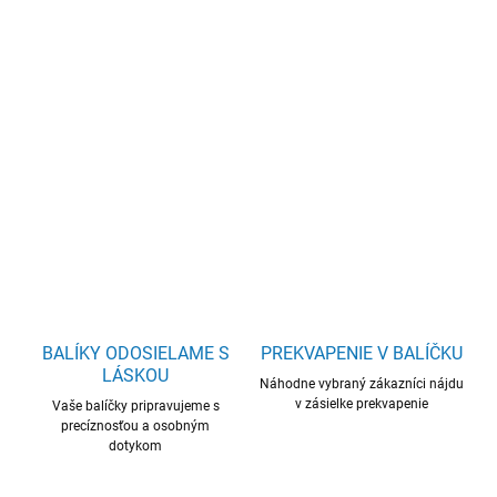
cena:
−
+
Pridať do košíka
Vôňa, ktorá rozpáli tvoju vášeň a rozžiari dušu.
DETAILNÉ INFORMÁCIE
OPÝTAŤ SA
BALÍKY ODOSIELAME S
PREKVAPENIE V BALÍČKU
LÁSKOU
Náhodne vybraný zákazníci nájdu
v zásielke prekvapenie
Vaše balíčky pripravujeme s
precíznosťou a osobným
dotykom