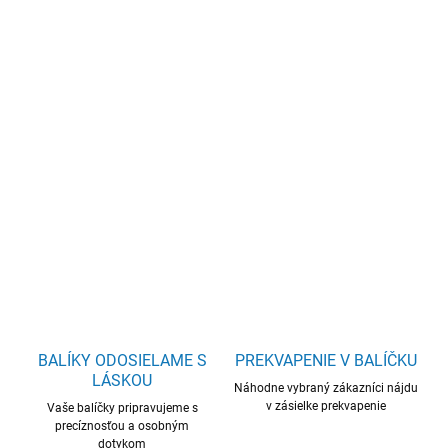
cena:
−
+
Pridať do košíka
Dopraj si bezpečné a elegantné zhasnutie sviečok s týmto
klasickým zhášadlom, ktorý je ozdobený
siedmimi sklenenými
čakrovými korálkami
.
DETAILNÉ INFORMÁCIE
OPÝTAŤ SA
BALÍKY ODOSIELAME S
PREKVAPENIE V BALÍČKU
LÁSKOU
Náhodne vybraný zákazníci nájdu
v zásielke prekvapenie
Vaše balíčky pripravujeme s
precíznosťou a osobným
dotykom