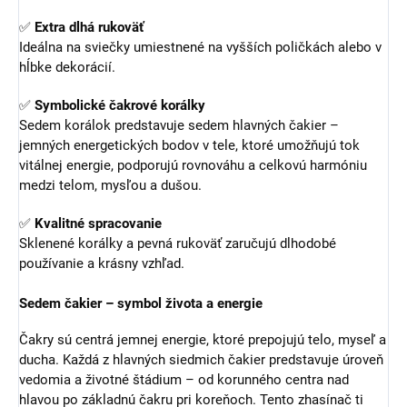
✅
Extra dlhá rukoväť
Ideálna na sviečky umiestnené na vyšších poličkách alebo v
hĺbke dekorácií.
✅
Symbolické čakrové korálky
Sedem korálok predstavuje sedem hlavných čakier –
jemných energetických bodov v tele, ktoré umožňujú tok
vitálnej energie, podporujú rovnováhu a celkovú harmóniu
medzi telom, mysľou a dušou.
✅
Kvalitné spracovanie
Sklenené korálky a pevná rukoväť zaručujú dlhodobé
používanie a krásny vzhľad.
Sedem čakier – symbol života a energie
Čakry sú centrá jemnej energie, ktoré prepojujú telo, myseľ a
ducha. Každá z hlavných siedmich čakier predstavuje úroveň
vedomia a životné štádium – od korunného centra nad
hlavou po základnú čakru pri koreňoch. Tento zhasínač ti