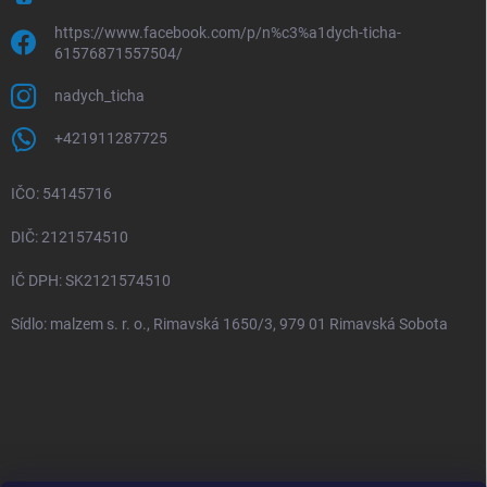
https://www.facebook.com/p/n%c3%a1dych-ticha-
61576871557504/
nadych_ticha
+421911287725
IČO: 54145716
DIČ: 2121574510
IČ DPH: SK2121574510
Sídlo: malzem s. r. o., Rimavská 1650/3, 979 01 Rimavská Sobota