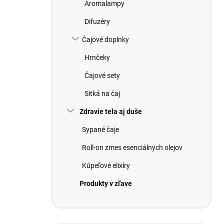
Aromalampy
Difuzéry
Čajové doplnky
Hrnčeky
Čajové sety
Sitká na čaj
Zdravie tela aj duše
Sypané čaje
Roll-on zmes esenciálnych olejov
Kúpeľové elixíry
Produkty v zľave