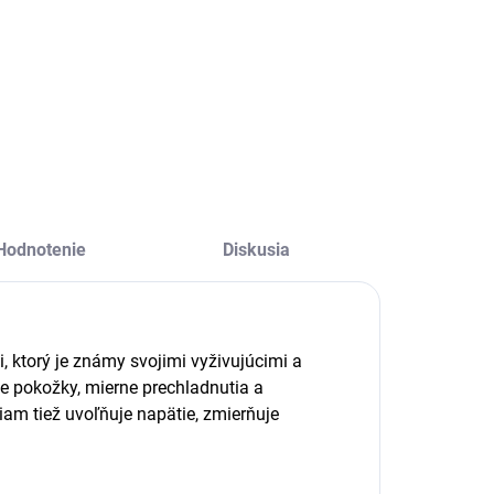
Váš domov alebo
Jednoduchý
ancelária
keramicko-kovový
aplnená
stojan na
armóniou a
aromaterapiu –
viežosťou s
ideálny pre oleje,
inimálnym
vosky či dekoráciu,
silím.“
s elegantným
minimalistickým
dizajnom.
Hodnotenie
Diskusia
i, ktorý je známy svojimi vyživujúcimi a
 pokožky, mierne prechladnutia a
iam tiež uvoľňuje napätie, zmierňuje