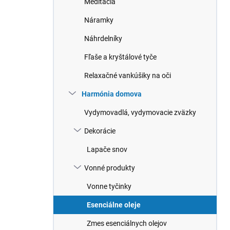
Meditácia
e
l
Náramky
Náhrdelníky
Fľaše a kryštálové tyče
Relaxačné vankúšiky na oči
Harmónia domova
Vydymovadlá, vydymovacie zväzky
Dekorácie
Lapače snov
Vonné produkty
Vonne tyčinky
Esenciálne oleje
Zmes esenciálnych olejov