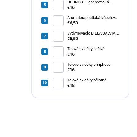
HOJNOSŤ - energetická
sviečka na aktiváciu a
€16
pritiahnutie hojnosti do svojho
života
Aromaterapeutická kúpeľová
soľ - PRECHLADNUTIE a
€6,50
CHRÍPKA
Vydymovadlo BIELA ŠALVIA a
EUKALYPTUS
€5,50
Telové sviečky liečivé
€16
Telové sviečky chrípkové
€16
Telové sviečky očistné
€18