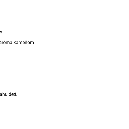
py
o aróma kameňom
hu detí.