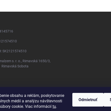
54145716
2121574510
H: SK2121574510
 malzem s. r. o., Rimavská 1650/3,
1 Rimavská Sobota
benie obsahu a reklám, poskytovanie
Odmietnuť
álnych médií a analýzu návštevnosti
bných údajov
Obchodné podmienky
Kontakt
Reklamačný poriadok
N
úbory cookie. Viac informácií
tu
.