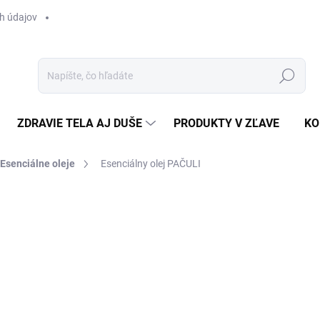
h údajov
Hľadať
ZDRAVIE TELA AJ DUŠE
PRODUKTY V ZĽAVE
KO
Esenciálne oleje
Esenciálny olej PAČULI
Neohodnotené
Podrobnosti hodnotenia
€8
Jedn
SK
cena