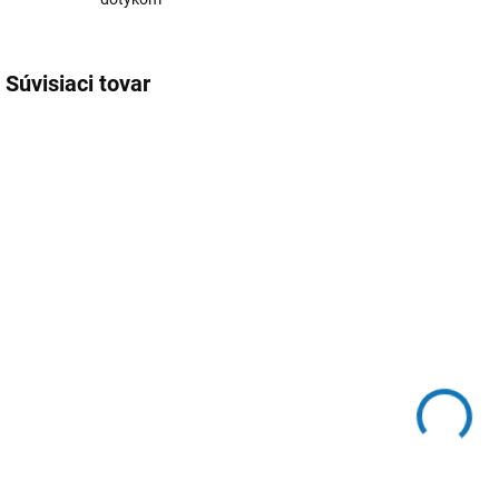
Súvisiaci tovar
079
080
SKLADOM
SKLADOM
Aroma difuzér
Aroma difuzér
A
DEKO -
NEBULA
u
okrúhly,
€29,50
prírodný dizajn
€27,50
Do košíka
Do košíka