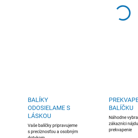
100 
Pomá
stav
DETA
BALÍKY
PREKVAPE
ODOSIELAME S
BALÍČKU
LÁSKOU
Náhodne vybr
zákazníci nájdu
Vaše balíčky pripravujeme
prekvapenie
s precíznosťou a osobným
dotykom