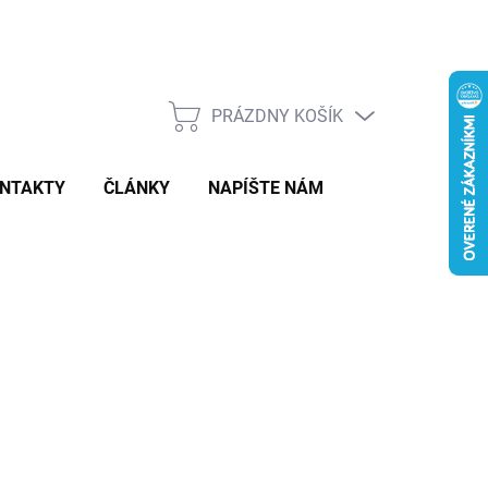
PRÁZDNY KOŠÍK
NÁKUPNÝ
KOŠÍK
NTAKTY
ČLÁNKY
NAPÍŠTE NÁM
,50
otková
LADOM
:
−
+
Pridať do košíka