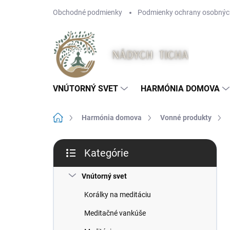
Prejsť
Obchodné podmienky
Podmienky ochrany osobnýc
na
obsah
VNÚTORNÝ SVET
HARMÓNIA DOMOVA
Domov
Harmónia domova
Vonné produkty
B
Kategórie
o
Preskočiť
č
kategórie
n
Vnútorný svet
ý
Korálky na meditáciu
p
a
Meditačné vankúše
n