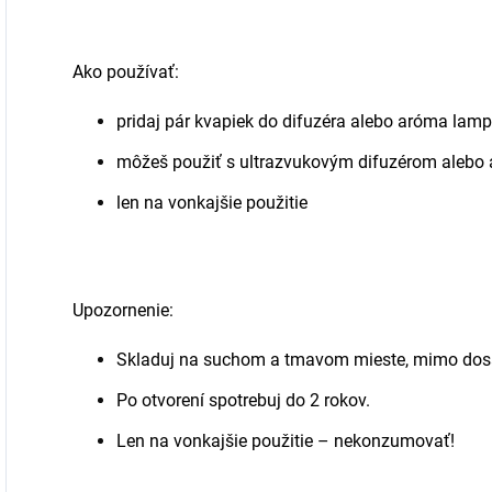
Ako používať:
pridaj pár kvapiek do difuzéra alebo aróma lam
môžeš použiť s ultrazvukovým difuzérom aleb
len na vonkajšie použitie
Upozornenie:
Skladuj na suchom a tmavom mieste, mimo dosa
Po otvorení spotrebuj do 2 rokov.
Len na vonkajšie použitie – nekonzumovať!