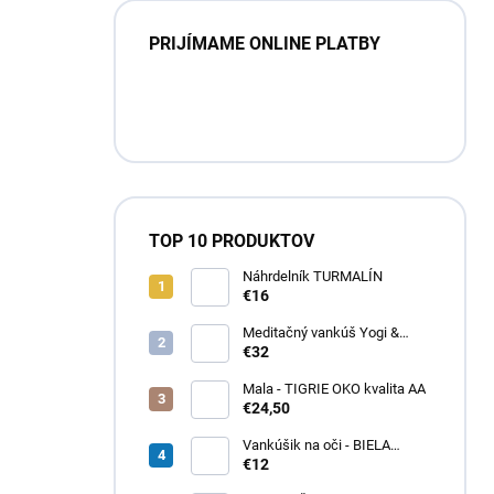
PRIJÍMAME ONLINE PLATBY
TOP 10 PRODUKTOV
Náhrdelník TURMALÍN
€16
Meditačný vankúš Yogi &
Yogini – Multicolor
€32
Mala - TIGRIE OKO kvalita AA
€24,50
Vankúšik na oči - BIELA
ŠALVIA
€12