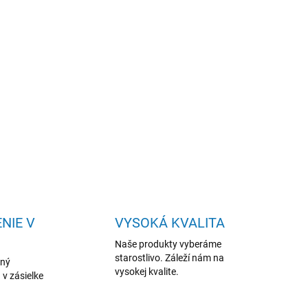
% prírodný olej s upokojujúcimi a vyživujúcimi účinkami.
ha pri podráždení pokožky, bolestiach hlavy a stresových
och, navodzuje rovnováhu a duševný pokoj.
ILNÉ INFORMÁCIE
OPÝTAŤ SA
NIE V
VYSOKÁ KVALITA
Naše produkty vyberáme
starostlivo. Záleží nám na
aný
vysokej kvalite.
 v zásielke