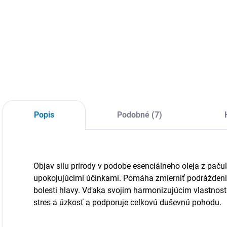
Vneste do svojho
domova pokoj a
Prineste do svojho
„
sviežosť.
domova alebo
k
kancelárie sviežosť
n
a harmóniu.
h
s
m
ú
Popis
Podobné (7)
Objav silu prírody v podobe esenciálneho oleja z pačul
upokojujúcimi účinkami. Pomáha zmierniť podráždenie
bolesti hlavy. Vďaka svojim harmonizujúcim vlastnost
stres a úzkosť a podporuje celkovú duševnú pohodu.