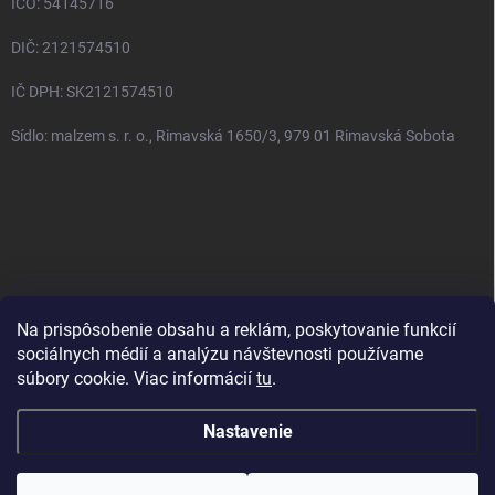
IČO: 54145716
DIČ: 2121574510
IČ DPH: SK2121574510
Sídlo: malzem s. r. o., Rimavská 1650/3, 979 01 Rimavská Sobota
Na prispôsobenie obsahu a reklám, poskytovanie funkcií
sociálnych médií a analýzu návštevnosti používame
Zásady ochrany osobných údajov
Obchodné podmienky
súbory cookie. Viac informácií
tu
.
Kontakt
Reklamačný poriadok
Napíšte nám
Doprava
Nastavenie
Copyright 2026
Nádychticha.sk
. Všetky práva vyhradené.
Upraviť
nastavenie cookies