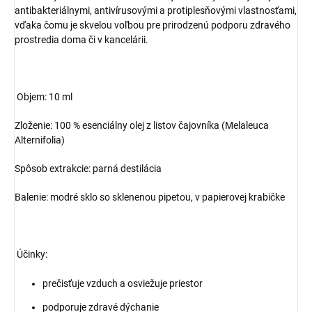
antibakteriálnymi, antivírusovými a protiplesňovými vlastnosťami,
vďaka čomu je skvelou voľbou pre prirodzenú podporu zdravého
prostredia doma či v kancelárii.
Objem: 10 ml
Zloženie: 100 % esenciálny olej z listov čajovníka (Melaleuca
Alternifolia)
Spôsob extrakcie: parná destilácia
Balenie: modré sklo so sklenenou pipetou, v papierovej krabičke
Účinky:
prečisťuje vzduch a osviežuje priestor
podporuje zdravé dýchanie