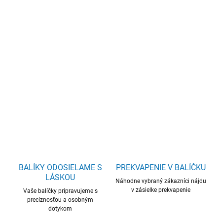
cena:
−
+
Pridať do košíka
Vytvor si zdravšie prostredie s týmto silným esenciálnym olejom,
ktorý príroda vytvorila na ochranu a očistu.
DETAILNÉ INFORMÁCIE
OPÝTAŤ SA
BALÍKY ODOSIELAME S
PREKVAPENIE V BALÍČKU
LÁSKOU
Náhodne vybraný zákazníci nájdu
v zásielke prekvapenie
Vaše balíčky pripravujeme s
precíznosťou a osobným
dotykom