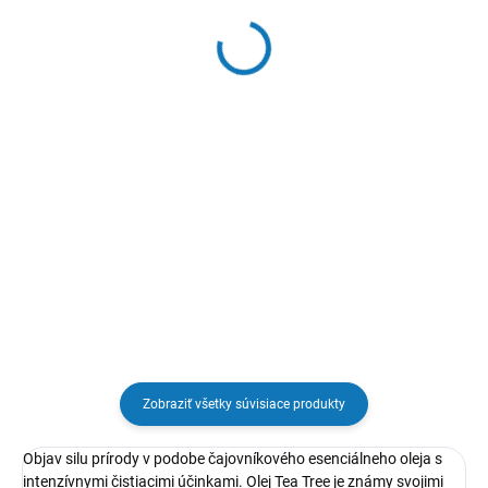
Aroma olej OCHRANA
Esenciálny olej
PRED URIEKNUTÍM
EUKALYPTUS
€4,50
€5,50
Do košíka
Do košíka
Ochrana pred urieknutím🌿
Aromatický olej palo santo a
Osviež svoje dni silou eukalyptu –
pačuli odpudzuje negatívne
prírodného pomocníka pre
energie a vytvára ochrannú
dýchanie, čistý vzduch a jasnú
atmosféru vo vašom priestore.
myseľ.
Zobraziť všetky súvisiace produkty
Objav silu prírody v podobe čajovníkového esenciálneho oleja s
intenzívnymi čistiacimi účinkami. Olej Tea Tree je známy svojimi