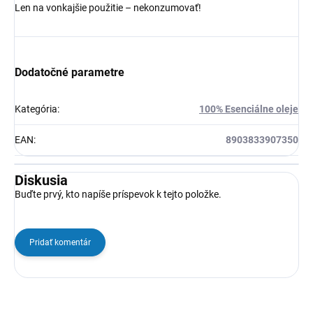
Len na vonkajšie použitie – nekonzumovať!
Dodatočné parametre
Kategória
:
100% Esenciálne oleje
EAN
:
8903833907350
Diskusia
Buďte prvý, kto napíše príspevok k tejto položke.
Pridať komentár