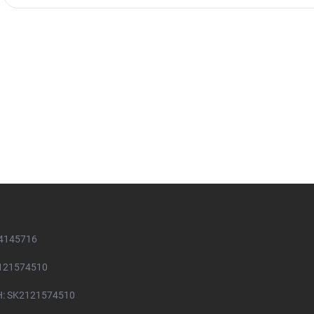
54145716
2121574510
H: SK2121574510