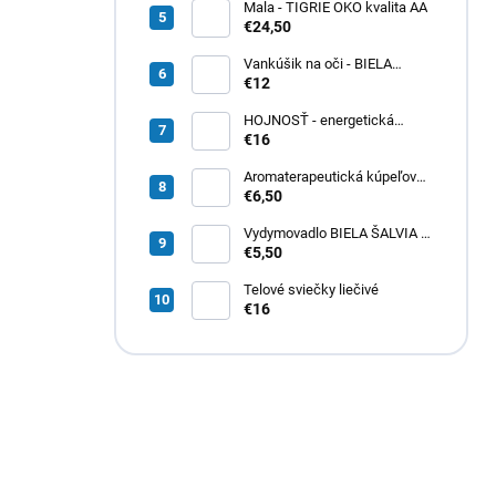
Mala - TIGRIE OKO kvalita AA
€24,50
Vankúšik na oči - BIELA
ŠALVIA
€12
HOJNOSŤ - energetická
sviečka na aktiváciu a
€16
pritiahnutie hojnosti do svojho
života
Aromaterapeutická kúpeľová
soľ - PRECHLADNUTIE a
€6,50
CHRÍPKA
Vydymovadlo BIELA ŠALVIA a
EUKALYPTUS
€5,50
Telové sviečky liečivé
€16