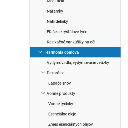
Meditácia
e
l
Náramky
Náhrdelníky
Fľaše a kryštálové tyče
Relaxačné vankúšiky na oči
Harmónia domova
Vydymovadlá, vydymovacie zväzky
Dekorácie
Lapače snov
Vonné produkty
Vonne tyčinky
Esenciálne oleje
Zmes esenciálnych olejov