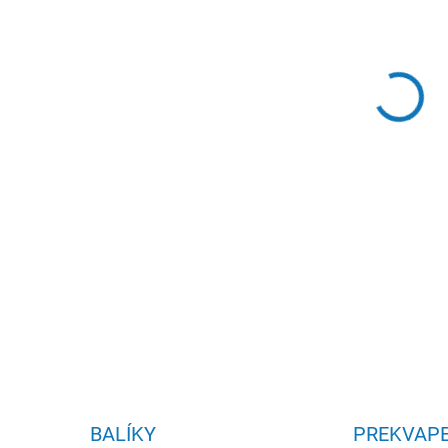
Prír
DETA
BALÍKY
PREKVAPE