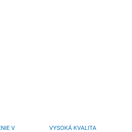
odné indické vonné tyčinky Yogi & Yogini
ILNÉ INFORMÁCIE
OPÝTAŤ SA
NIE V
VYSOKÁ KVALITA