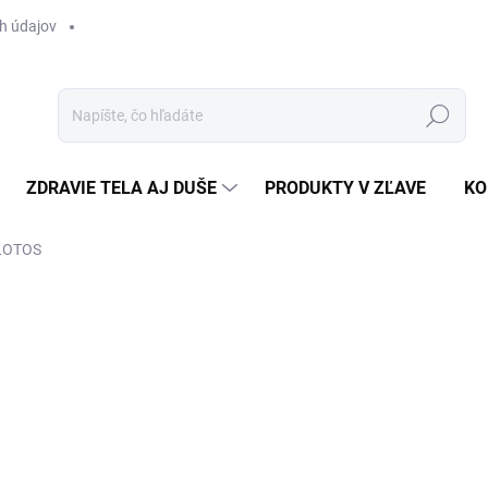
h údajov
Hľadať
ZDRAVIE TELA AJ DUŠE
PRODUKTY V ZĽAVE
KO
 LOTOS
Neohodnotené
Podrobnosti hodnotenia
€3
Jedn
SK
cena