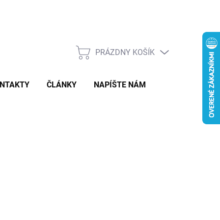
PRÁZDNY KOŠÍK
NÁKUPNÝ
KOŠÍK
NTAKTY
ČLÁNKY
NAPÍŠTE NÁM
,50
otková
LADOM
:
−
+
Pridať do košíka