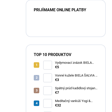
PRIJÍMAME ONLINE PLATBY
TOP 10 PRODUKTOV
Vydymovací zväzok BIELA
ŠALVIA
€5
Vonné kužele BIELA ŠALVIA -
tečúci dym
€3
Spätný prúd kadidlový stojan
LOTOSOVÝ RYBNÍK
€7
Meditačný vankúš Yogi &
Yogini – Multicolor
€32