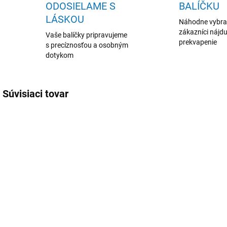
ODOSIELAME S
BALÍČKU
LÁSKOU
Náhodne vybr
zákazníci nájdu
Vaše balíčky pripravujeme
prekvapenie
s precíznosťou a osobným
dotykom
Súvisiaci tovar
067
048
SKLADOM
SKLADOM
Drevený stojan
Držiak na
D
na vonné
vonné tyčinky