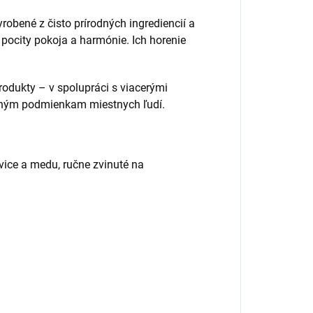
yrobené z čisto prírodných ingrediencií a
pocity pokoja a harmónie. Ich horenie
rodukty – v spolupráci s viacerými
votným podmienkam miestnych ľudí.
živice a medu, ručne zvinuté na