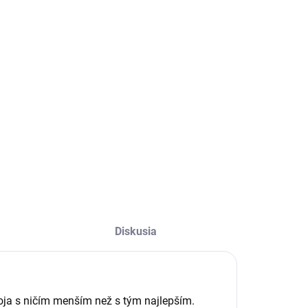
tyčinky LAPAČ
SNOV
€6,50
Do košíka
ržiak na vonné
yčinky s lapačom
nov a
mazonitom
Diskusia
koja s ničím menším než s tým najlepším.