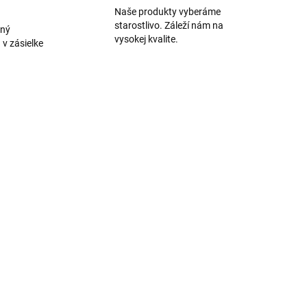
Naše produkty vyberáme
starostlivo. Záleží nám na
aný
vysokej kvalite.
 v zásielke
023
SKLADOM
revený stojan
na vonné