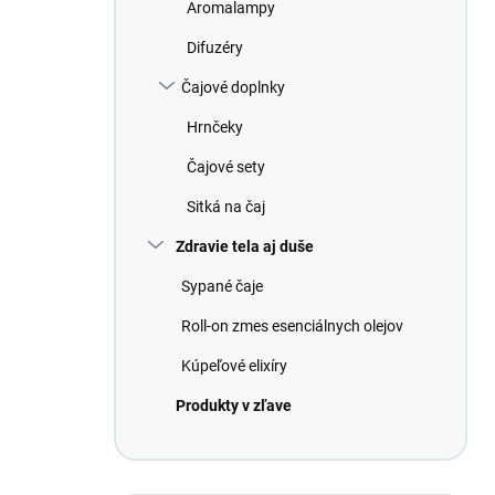
Aromalampy
Difuzéry
Čajové doplnky
Hrnčeky
Čajové sety
Sitká na čaj
Zdravie tela aj duše
Sypané čaje
Roll-on zmes esenciálnych olejov
Kúpeľové elixíry
Produkty v zľave