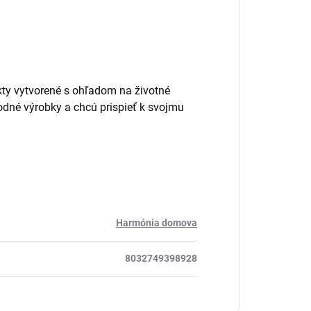
ty vytvorené s ohľadom na životné
írodné výrobky a chcú prispieť k svojmu
Harmónia domova
8032749398928