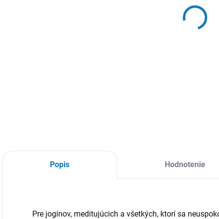
tyčinky
Lotos –
MANDALA
akáciové
€6
€4
drevo
Do košíka
Do košíka
Prines do svojho
Elegantný držiak z
D
domova harmóniu
akáciového dreva
t
a rovnováhu s
so symbolom
s
týmto krásne
lotosu. Určený na
a
zdobeným
tenšie vonné
stojanom z
tyčinky, pomáha
prírodného mango
udržať čistotu
dreva.
priestoru vďaka
zachytávaniu
Popis
Hodnotenie
popola. Ideálny na
oddych, meditáciu
a...
Pre jogínov, meditujúcich a všetkých, ktorí sa neuspo