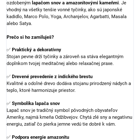
ozdobeným
lapačom snov a amazonitovými kameňmi
. Je
vhodný na všetky tenšie vonné tyčinky, ako sú japonské
kadidlo, Marco Polo, Yoga, Archanjelov, Agarbatti, Masala
alebo Satya.
Prečo si ho zamiluješ?
✅
Praktický a dekoratívny
Stojan pevne drží tyčinky a zároveň sa stáva elegantným
doplnkom tvojej meditačnej alebo relaxačnej praxe.
✅
Drevené prevedenie z indického brestu
Kvalitné a odolné drevo dodáva stojanu prirodzený nádych a
teplo, ktoré harmonizuje priestor.
✅
Symbolika lapača snov
Lapač snov je tradičný symbol pôvodných obyvateľov
Ameriky, najmä kmeňa Odžibvejov. Chytá zlé sny a negatívnu
energiu, zatiaľ čo pierka jemne vedú tie dobré k vám.
✅
Podpora energie amazonitu