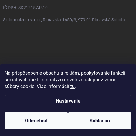
IČ DPH: SK2121574510
Sídlo: malzem s. r. o., Rimavská 1650/3, 979 01 Rimavská Sobota
Na prispôsobenie obsahu a reklám, poskytovanie funkcií
sociálnych médií a analýzu návštevnosti používame
Zásady ochrany osobných údajov
Obchodné podmienky
súbory cookie. Viac informácií
tu
.
Kontakt
Reklamačný poriadok
Napíšte nám
Doprava
Nastavenie
Copyright 2026
Nádychticha.sk
. Všetky práva vyhradené.
Upraviť
nastavenie cookies
Odmietnuť
Súhlasím
Vytvoril Shoptet