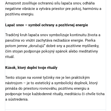
Amazonit zosilňuje ochrannú silu lapača snov, odháňa
negatívne vibrácie a vytvára priestor pre pokoj, harmóniu a
pozitívnu energiu.
Lapač snov – symbol ochrany a pozitívnej energie
Tradičný kruh lapača snov symbolizuje kontinuitu života a
pavučina vo vnútri zachytáva nežiadúce energie. Pierka
potom jemne „doručujú“ dobré sny a pozitívne myšlienky,
čím stojan podporuje pokojný spánok alebo meditatívny
rituál.
Kúsok, ktorý doplní tvoje rituály
Tento stojan na vonné tyčinky nie je len praktickým
nástrojom – je to estetický a symbolický doplnok, ktorý
prináša do priestoru rovnováhu, pozitívnu energiu a
podporuje tvoje každodenné rituály, meditáciu či chvíle ticha
a sústredenia.