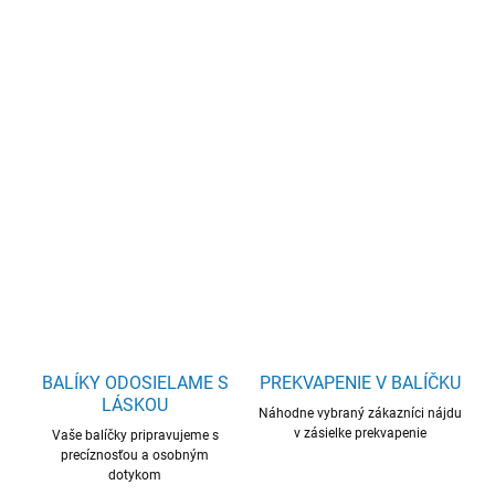
Jednotková
SKLADOM
cena:
−
+
Pridať do košíka
Držiak na vonné tyčinky s lapačom snov a amazonitom
DETAILNÉ INFORMÁCIE
OPÝTAŤ SA
BALÍKY ODOSIELAME S
PREKVAPENIE V BALÍČKU
LÁSKOU
Náhodne vybraný zákazníci nájdu
v zásielke prekvapenie
Vaše balíčky pripravujeme s
precíznosťou a osobným
dotykom