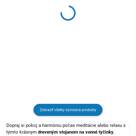
Vonné tyčinky Satya
Vonné tyčinky Satya
BIELA ŠALVIA
DRAČIA KRV
€1,50
€1,50
Detail
Do košíka
“Čistota priestoru je prvým
“V každom dyme sa ukrýva sila
krokom k čistote mysle.”
starodávnych rituálov."
Zobraziť všetky súvisiace produkty
Dopraj si pokoj a harmóniu počas meditácie alebo relaxu s
týmto krásnym
dreveným stojanom na vonné tyčinky
,