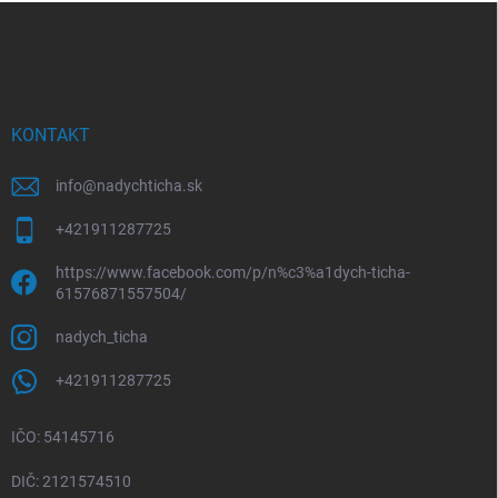
Z
á
p
ä
t
i
KONTAKT
e
info
@
nadychticha.sk
+421911287725
https://www.facebook.com/p/n%c3%a1dych-ticha-
61576871557504/
nadych_ticha
+421911287725
IČO: 54145716
DIČ: 2121574510