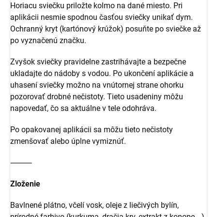
Horiacu sviečku priložte kolmo na dané miesto. Pri
aplikácii nesmie spodnou časťou sviečky unikať dym.
Ochranný kryt (kartónový krúžok) posuňte po sviečke až
po vyznačenú značku.
Zvyšok sviečky pravidelne zastrihávajte a bezpečne
ukladajte do nádoby s vodou. Po ukončení aplikácie a
uhasení sviečky možno na vnútornej strane ohorku
pozorovať drobné nečistoty. Tieto usadeniny môžu
napovedať, čo sa aktuálne v tele odohráva.
Po opakovanej aplikácii sa môžu tieto nečistoty
zmenšovať alebo úplne vymiznúť.
⸻
Zloženie
Bavlnené plátno, včelí vosk, oleje z liečivých bylín,
prírodné farbivo (kurkuma, dračia krv, extrakt z konope,…)