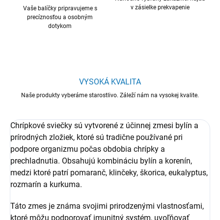
v zásielke prekvapenie
Vaše balíčky pripravujeme s
precíznosťou a osobným
dotykom
VYSOKÁ KVALITA
Naše produkty vyberáme starostlivo. Záleží nám na vysokej kvalite.
Chrípkové
sviečky
sú
vytvorené
z
účinnej
zmesi
bylín
a
prírodných
zložiek,
ktoré
sú
tradične
používané
pri
podpore
organizmu
počas
obdobia
chrípky
a
prechladnutia.
Obsahujú
kombináciu
bylín
a
korenín,
medzi
ktoré
patrí
pomaranč,
klinčeky,
škorica,
eukalyptus,
rozmarín
a
kurkuma.
Táto
zmes
je
známa
svojimi
prirodzenými
vlastnosťami,
ktoré
môžu
podporovať
imunitný
systém,
uvoľňovať