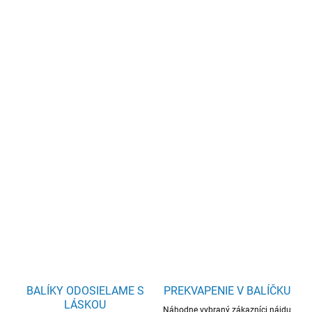
cena:
−
+
Pridať do košíka
Chrípkové
sviečky
obsahujú
účinnú
zmes
bylín,
ako
sú
pomaranč,
klinčeky,
škorica,
eukalyptus,
rozmarín
a
kurkuma.
Táto
kombinácia
je
tradične
používaná
na
podporu
imunity,
uvoľnenie
dýchacích
ciest
a
podporu
prirodzeného
vykašliavania
počas
obdobia
prechladnutia.
DETAILNÉ INFORMÁCIE
OPÝTAŤ SA
BALÍKY ODOSIELAME S
PREKVAPENIE V BALÍČKU
LÁSKOU
Náhodne vybraný zákazníci nájdu