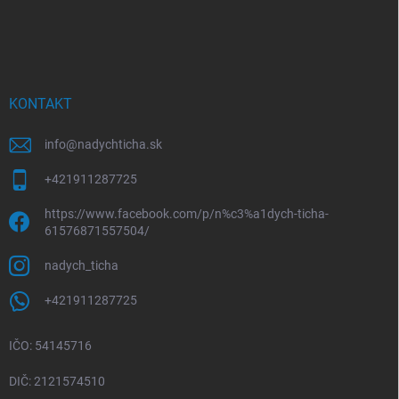
Z
á
p
ä
t
i
KONTAKT
e
info
@
nadychticha.sk
+421911287725
https://www.facebook.com/p/n%c3%a1dych-ticha-
61576871557504/
nadych_ticha
+421911287725
IČO: 54145716
DIČ: 2121574510