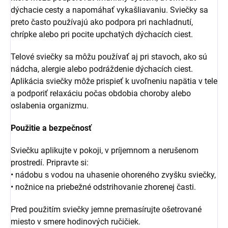
dýchacie
cesty
a
napomáhať
vykašliavaniu.
Sviečky
sa
preto
často
používajú
ako
podpora
pri
nachladnutí,
chrípke
alebo
pri
pocite
upchatých
dýchacích
ciest.
Telové
sviečky
sa
môžu
používať
aj
pri
stavoch,
ako
sú
nádcha,
alergie
alebo
podráždenie
dýchacích
ciest.
Aplikácia
sviečky
môže
prispieť
k
uvoľneniu
napätia
v
tele
a
podporiť
relaxáciu
počas
obdobia
choroby
alebo
oslabenia
organizmu.
Použitie a bezpečnosť
Sviečku aplikujte v pokoji, v príjemnom a nerušenom
prostredí. Pripravte si:
• nádobu s vodou na uhasenie ohoreného zvyšku sviečky,
• nožnice na priebežné odstrihovanie zhorenej časti.
Pred použitím sviečky jemne premasírujte ošetrované
miesto v smere hodinových ručičiek.