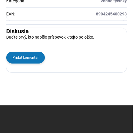
Kategória
:
Vonne tyčinky
EAN
:
8904245400293
Diskusia
Buďte prvý, kto napíše príspevok k tejto položke.
Pridať komentár
Z
á
p
ä