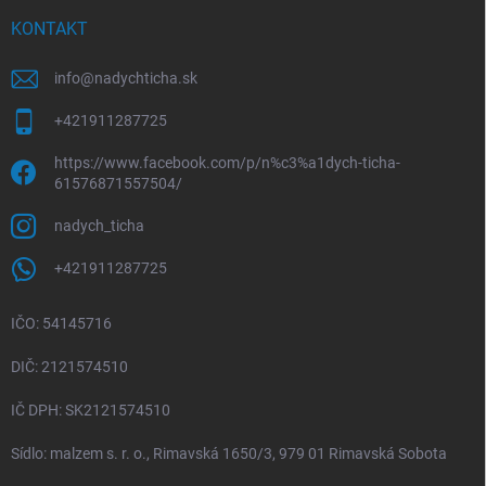
t
i
KONTAKT
e
info
@
nadychticha.sk
+421911287725
https://www.facebook.com/p/n%c3%a1dych-ticha-
61576871557504/
nadych_ticha
+421911287725
IČO: 54145716
DIČ: 2121574510
IČ DPH: SK2121574510
Sídlo: malzem s. r. o., Rimavská 1650/3, 979 01 Rimavská Sobota