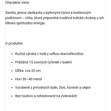
Charakter vône:
Zemitá, jemne sladkastá s bylinnými tónmi a kvetinovým
podtónom – vôňa, ktorá pripomína tradičné indické chrámy a ich
hlbokú spirituálnu energiu.
O produkte:
Ručná výroba v Indii s veľkou starostlivosťou
Približne 15 vonných tyčiniek v balení
Dĺžka: cca 20 cm
Horí 30–40 minút
Vyrobené z prírodných bylín, živíc, korenín a olejov
Bez toxínov a netestované na zvieratách