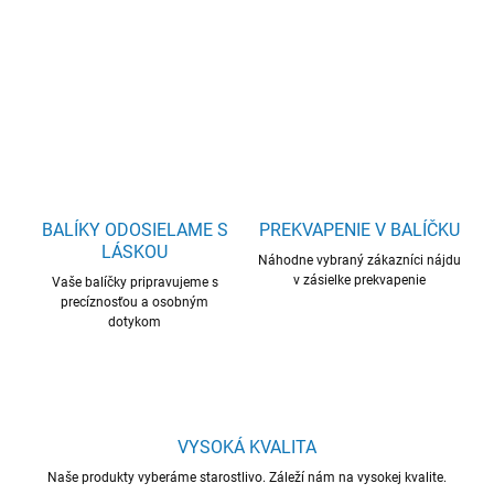
DETAILNÉ INFORMÁCIE
OPÝTAŤ SA
BALÍKY ODOSIELAME S
PREKVAPENIE V BALÍČKU
LÁSKOU
Náhodne vybraný zákazníci nájdu
v zásielke prekvapenie
Vaše balíčky pripravujeme s
precíznosťou a osobným
dotykom
VYSOKÁ KVALITA
Naše produkty vyberáme starostlivo. Záleží nám na vysokej kvalite.