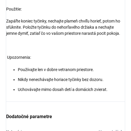
Použitie:
Zapáľte koniec tyčinky, nechajte plameň chvíľu horieť, potom ho
sfúknite. Položte tyčinku do nehorľavého držiaka a nechajte
jemne dymiť, zatiaľ čo vo vašom priestore narastá pocit pokoja.
Upozornenia:
Používajte len v dobre vetranom priestore.
Nikdy nenechávajte horiace tyčinky bez dozoru.
Uchovávajte mimo dosah detí a domácich zvierat.
Dodatočné parametre