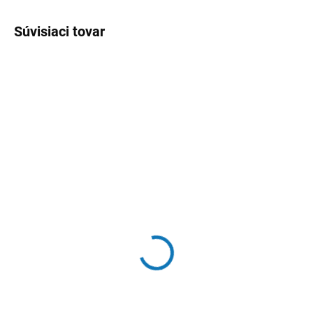
Súvisiaci tovar
SKLADOM
SKLADOM
Držiak na vonné tyčinky
Drevený stojan na vonné
Lotos – akáciové drevo
tyčinky LAPAČ SNOV
€4
€6,50
Do košíka
Do košíka