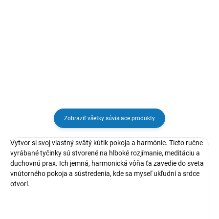
Elegantný držiak z akáciového
Držiak na vonné tyčinky s
dreva so symbolom lotosu.
lapačom snov a amazonitom
Určený na tenšie vonné tyčinky,
pomáha udržať čistotu priestoru
vďaka zachytávaniu popola.
Ideálny na oddych, meditáciu a...
Zobraziť všetky súvisiace produkty
Vytvor si svoj vlastný svätý kútik pokoja a harmónie. Tieto ručne
vyrábané tyčinky sú stvorené na hlboké rozjímanie, meditáciu a
duchovnú prax. Ich jemná, harmonická vôňa ťa zavedie do sveta
vnútorného pokoja a sústredenia, kde sa myseľ ukľudní a srdce
otvorí.